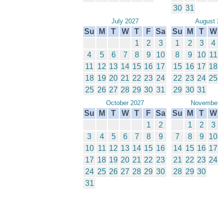
30
31
July 2027
August 
Su
M
T
W
T
F
Sa
Su
M
T
W
1
2
3
1
2
3
4
4
5
6
7
8
9
10
8
9
10
11
11
12
13
14
15
16
17
15
16
17
18
18
19
20
21
22
23
24
22
23
24
25
25
26
27
28
29
30
31
29
30
31
October 2027
November
Su
M
T
W
T
F
Sa
Su
M
T
W
1
2
1
2
3
3
4
5
6
7
8
9
7
8
9
10
10
11
12
13
14
15
16
14
15
16
17
17
18
19
20
21
22
23
21
22
23
24
24
25
26
27
28
29
30
28
29
30
31