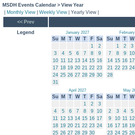
MSDH Events Calendar > View Year
|
Monthly View
|
Weekly View
| Yearly View |
<< Prev
Legend
January 2027
February
Su
M
T
W
T
F
Sa
Su
M
T
W
1
2
1
2
3
3
4
5
6
7
8
9
7
8
9
10
10
11
12
13
14
15
16
14
15
16
17
17
18
19
20
21
22
23
21
22
23
24
24
25
26
27
28
29
30
28
31
April 2027
May 2
Su
M
T
W
T
F
Sa
Su
M
T
W
1
2
3
4
5
6
7
8
9
10
2
3
4
5
11
12
13
14
15
16
17
9
10
11
12
18
19
20
21
22
23
24
16
17
18
19
25
26
27
28
29
30
23
24
25
26