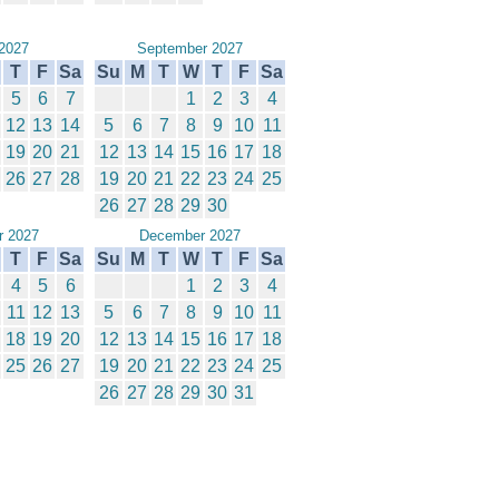
2027
September 2027
T
F
Sa
Su
M
T
W
T
F
Sa
5
6
7
1
2
3
4
12
13
14
5
6
7
8
9
10
11
19
20
21
12
13
14
15
16
17
18
26
27
28
19
20
21
22
23
24
25
26
27
28
29
30
 2027
December 2027
T
F
Sa
Su
M
T
W
T
F
Sa
4
5
6
1
2
3
4
11
12
13
5
6
7
8
9
10
11
18
19
20
12
13
14
15
16
17
18
25
26
27
19
20
21
22
23
24
25
26
27
28
29
30
31