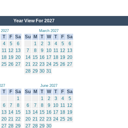
Year View For 2027
 2027
March 2027
T
F
Sa
Su
M
T
W
T
F
Sa
4
5
6
1
2
3
4
5
6
11
12
13
7
8
9
10
11
12
13
18
19
20
14
15
16
17
18
19
20
25
26
27
21
22
23
24
25
26
27
28
29
30
31
027
June 2027
T
F
Sa
Su
M
T
W
T
F
Sa
1
1
2
3
4
5
6
7
8
6
7
8
9
10
11
12
13
14
15
13
14
15
16
17
18
19
20
21
22
20
21
22
23
24
25
26
27
28
29
27
28
29
30