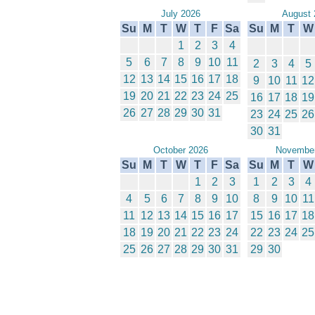
July 2026
August 
Su
M
T
W
T
F
Sa
Su
M
T
W
1
2
3
4
5
6
7
8
9
10
11
2
3
4
5
12
13
14
15
16
17
18
9
10
11
12
19
20
21
22
23
24
25
16
17
18
19
26
27
28
29
30
31
23
24
25
26
30
31
October 2026
November
Su
M
T
W
T
F
Sa
Su
M
T
W
1
2
3
1
2
3
4
4
5
6
7
8
9
10
8
9
10
11
11
12
13
14
15
16
17
15
16
17
18
18
19
20
21
22
23
24
22
23
24
25
25
26
27
28
29
30
31
29
30