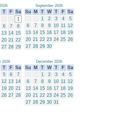
2026
September 2026
T
F
Sa
Su
M
T
W
T
F
Sa
1
2
3
4
5
1
6
7
8
9
10
11
12
6
7
8
13
14
15
16
17
18
19
13
14
15
20
21
22
23
24
25
26
20
21
22
27
28
29
30
27
28
29
 2026
December 2026
T
F
Sa
Su
M
T
W
T
F
Sa
5
6
7
1
2
3
4
5
12
13
14
6
7
8
9
10
11
12
19
20
21
13
14
15
16
17
18
19
26
27
28
20
21
22
23
24
25
26
27
28
29
30
31