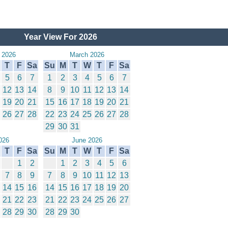
Year View For 2026
 2026
March 2026
T
F
Sa
Su
M
T
W
T
F
Sa
5
6
7
1
2
3
4
5
6
7
12
13
14
8
9
10
11
12
13
14
19
20
21
15
16
17
18
19
20
21
26
27
28
22
23
24
25
26
27
28
29
30
31
026
June 2026
T
F
Sa
Su
M
T
W
T
F
Sa
1
2
1
2
3
4
5
6
7
8
9
7
8
9
10
11
12
13
14
15
16
14
15
16
17
18
19
20
21
22
23
21
22
23
24
25
26
27
28
29
30
28
29
30