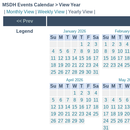
MSDH Events Calendar > View Year
|
Monthly View
|
Weekly View
| Yearly View |
<< Prev
Legend
January 2026
February
Su
M
T
W
T
F
Sa
Su
M
T
W
1
2
3
1
2
3
4
4
5
6
7
8
9
10
8
9
10
11
11
12
13
14
15
16
17
15
16
17
18
18
19
20
21
22
23
24
22
23
24
25
25
26
27
28
29
30
31
April 2026
May 2
Su
M
T
W
T
F
Sa
Su
M
T
W
1
2
3
4
5
6
7
8
9
10
11
3
4
5
6
12
13
14
15
16
17
18
10
11
12
13
19
20
21
22
23
24
25
17
18
19
20
26
27
28
29
30
24
25
26
27
31