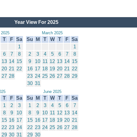
Year View For 2025
 2025
March 2025
T
F
Sa
Su
M
T
W
T
F
Sa
1
1
6
7
8
2
3
4
5
6
7
8
13
14
15
9
10
11
12
13
14
15
20
21
22
16
17
18
19
20
21
22
27
28
23
24
25
26
27
28
29
30
31
025
June 2025
T
F
Sa
Su
M
T
W
T
F
Sa
1
2
3
1
2
3
4
5
6
7
8
9
10
8
9
10
11
12
13
14
15
16
17
15
16
17
18
19
20
21
22
23
24
22
23
24
25
26
27
28
29
30
31
29
30