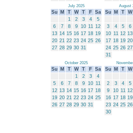
July 2025
August 
Su
M
T
W
T
F
Sa
Su
M
T
W
1
2
3
4
5
6
7
8
9
10
11
12
3
4
5
6
13
14
15
16
17
18
19
10
11
12
13
20
21
22
23
24
25
26
17
18
19
20
27
28
29
30
31
24
25
26
27
31
October 2025
November
Su
M
T
W
T
F
Sa
Su
M
T
W
1
2
3
4
5
6
7
8
9
10
11
2
3
4
5
12
13
14
15
16
17
18
9
10
11
12
19
20
21
22
23
24
25
16
17
18
19
26
27
28
29
30
31
23
24
25
26
30