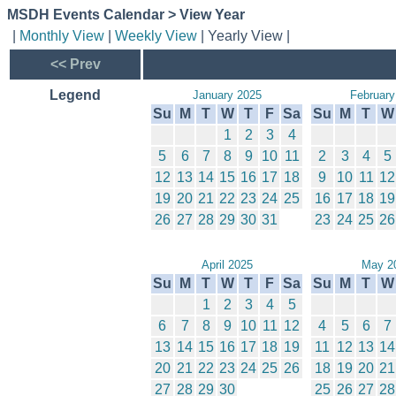
MSDH Events Calendar > View Year
|
Monthly View
|
Weekly View
| Yearly View |
<< Prev
Legend
January 2025
February
Su
M
T
W
T
F
Sa
Su
M
T
W
1
2
3
4
5
6
7
8
9
10
11
2
3
4
5
12
13
14
15
16
17
18
9
10
11
12
19
20
21
22
23
24
25
16
17
18
19
26
27
28
29
30
31
23
24
25
26
April 2025
May 2
Su
M
T
W
T
F
Sa
Su
M
T
W
1
2
3
4
5
6
7
8
9
10
11
12
4
5
6
7
13
14
15
16
17
18
19
11
12
13
14
20
21
22
23
24
25
26
18
19
20
21
27
28
29
30
25
26
27
28