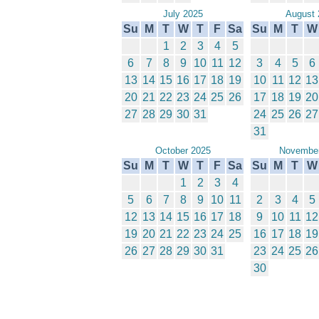
July 2025
August 
Su
M
T
W
T
F
Sa
Su
M
T
W
1
2
3
4
5
6
7
8
9
10
11
12
3
4
5
6
13
14
15
16
17
18
19
10
11
12
13
20
21
22
23
24
25
26
17
18
19
20
27
28
29
30
31
24
25
26
27
31
October 2025
November
Su
M
T
W
T
F
Sa
Su
M
T
W
1
2
3
4
5
6
7
8
9
10
11
2
3
4
5
12
13
14
15
16
17
18
9
10
11
12
19
20
21
22
23
24
25
16
17
18
19
26
27
28
29
30
31
23
24
25
26
30