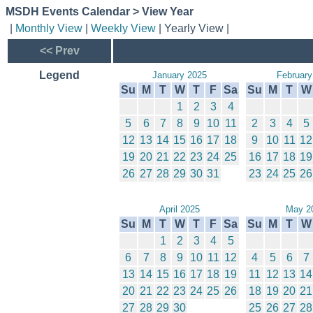
MSDH Events Calendar > View Year
|
Monthly View
|
Weekly View
| Yearly View |
<< Prev
Legend
January 2025
February
Su
M
T
W
T
F
Sa
Su
M
T
W
1
2
3
4
5
6
7
8
9
10
11
2
3
4
5
12
13
14
15
16
17
18
9
10
11
12
19
20
21
22
23
24
25
16
17
18
19
26
27
28
29
30
31
23
24
25
26
April 2025
May 2
Su
M
T
W
T
F
Sa
Su
M
T
W
1
2
3
4
5
6
7
8
9
10
11
12
4
5
6
7
13
14
15
16
17
18
19
11
12
13
14
20
21
22
23
24
25
26
18
19
20
21
27
28
29
30
25
26
27
28