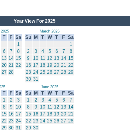
Year View For 2025
 2025
March 2025
T
F
Sa
Su
M
T
W
T
F
Sa
1
1
6
7
8
2
3
4
5
6
7
8
13
14
15
9
10
11
12
13
14
15
20
21
22
16
17
18
19
20
21
22
27
28
23
24
25
26
27
28
29
30
31
025
June 2025
T
F
Sa
Su
M
T
W
T
F
Sa
1
2
3
1
2
3
4
5
6
7
8
9
10
8
9
10
11
12
13
14
15
16
17
15
16
17
18
19
20
21
22
23
24
22
23
24
25
26
27
28
29
30
31
29
30