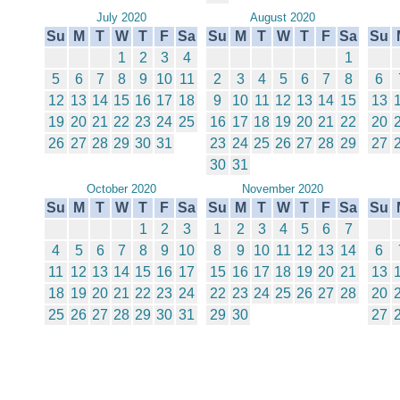
July 2020
August 2020
Su
M
T
W
T
F
Sa
Su
M
T
W
T
F
Sa
Su
1
2
3
4
1
5
6
7
8
9
10
11
2
3
4
5
6
7
8
6
12
13
14
15
16
17
18
9
10
11
12
13
14
15
13
19
20
21
22
23
24
25
16
17
18
19
20
21
22
20
26
27
28
29
30
31
23
24
25
26
27
28
29
27
30
31
October 2020
November 2020
Su
M
T
W
T
F
Sa
Su
M
T
W
T
F
Sa
Su
1
2
3
1
2
3
4
5
6
7
4
5
6
7
8
9
10
8
9
10
11
12
13
14
6
11
12
13
14
15
16
17
15
16
17
18
19
20
21
13
18
19
20
21
22
23
24
22
23
24
25
26
27
28
20
25
26
27
28
29
30
31
29
30
27