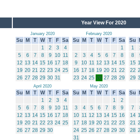
Year View For 2020
January 2020
February 2020
Su
M
T
W
T
F
Sa
Su
M
T
W
T
F
Sa
Su
1
2
3
4
1
1
5
6
7
8
9
10
11
2
3
4
5
6
7
8
8
12
13
14
15
16
17
18
9
10
11
12
13
14
15
15
19
20
21
22
23
24
25
16
17
18
19
20
21
22
22
26
27
28
29
30
31
23
24
25
26
27
28
29
29
April 2020
May 2020
Su
M
T
W
T
F
Sa
Su
M
T
W
T
F
Sa
Su
1
2
3
4
1
2
5
6
7
8
9
10
11
3
4
5
6
7
8
9
7
12
13
14
15
16
17
18
10
11
12
13
14
15
16
14
19
20
21
22
23
24
25
17
18
19
20
21
22
23
21
26
27
28
29
30
24
25
26
27
28
29
30
28
31