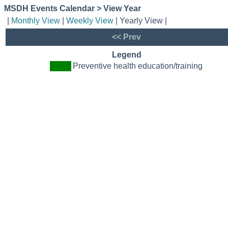
MSDH Events Calendar > View Year
|
Monthly View
|
Weekly View
| Yearly View |
<< Prev
Legend
Preventive health education/training