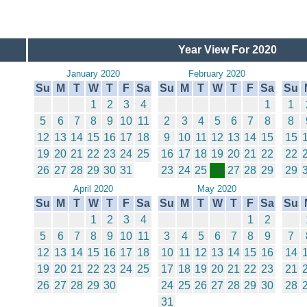
Year View For 2020
January 2020
February 2020
Su
M
T
W
T
F
Sa
Su
M
T
W
T
F
Sa
Su
1
2
3
4
1
1
5
6
7
8
9
10
11
2
3
4
5
6
7
8
8
12
13
14
15
16
17
18
9
10
11
12
13
14
15
15
19
20
21
22
23
24
25
16
17
18
19
20
21
22
22
26
27
28
29
30
31
23
24
25
26
27
28
29
29
April 2020
May 2020
Su
M
T
W
T
F
Sa
Su
M
T
W
T
F
Sa
Su
1
2
3
4
1
2
5
6
7
8
9
10
11
3
4
5
6
7
8
9
7
12
13
14
15
16
17
18
10
11
12
13
14
15
16
14
19
20
21
22
23
24
25
17
18
19
20
21
22
23
21
26
27
28
29
30
24
25
26
27
28
29
30
28
31