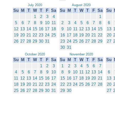
July 2020
August 2020
Su
M
T
W
T
F
Sa
Su
M
T
W
T
F
Sa
Su
1
2
3
4
1
5
6
7
8
9
10
11
2
3
4
5
6
7
8
6
12
13
14
15
16
17
18
9
10
11
12
13
14
15
13
19
20
21
22
23
24
25
16
17
18
19
20
21
22
20
26
27
28
29
30
31
23
24
25
26
27
28
29
27
30
31
October 2020
November 2020
Su
M
T
W
T
F
Sa
Su
M
T
W
T
F
Sa
Su
1
2
3
1
2
3
4
5
6
7
4
5
6
7
8
9
10
8
9
10
11
12
13
14
6
11
12
13
14
15
16
17
15
16
17
18
19
20
21
13
18
19
20
21
22
23
24
22
23
24
25
26
27
28
20
25
26
27
28
29
30
31
29
30
27