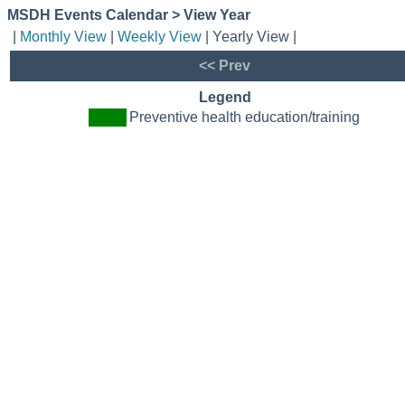
MSDH Events Calendar > View Year
|
Monthly View
|
Weekly View
| Yearly View |
<< Prev
Legend
Preventive health education/training