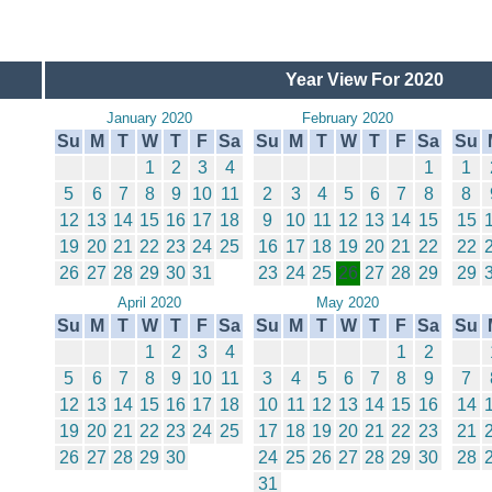
Year View For 2020
January 2020
February 2020
Su
M
T
W
T
F
Sa
Su
M
T
W
T
F
Sa
Su
1
2
3
4
1
1
5
6
7
8
9
10
11
2
3
4
5
6
7
8
8
12
13
14
15
16
17
18
9
10
11
12
13
14
15
15
19
20
21
22
23
24
25
16
17
18
19
20
21
22
22
26
27
28
29
30
31
23
24
25
26
27
28
29
29
April 2020
May 2020
Su
M
T
W
T
F
Sa
Su
M
T
W
T
F
Sa
Su
1
2
3
4
1
2
5
6
7
8
9
10
11
3
4
5
6
7
8
9
7
12
13
14
15
16
17
18
10
11
12
13
14
15
16
14
19
20
21
22
23
24
25
17
18
19
20
21
22
23
21
26
27
28
29
30
24
25
26
27
28
29
30
28
31