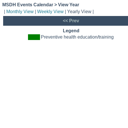
MSDH Events Calendar > View Year
|
Monthly View
|
Weekly View
| Yearly View |
<< Prev
Legend
Preventive health education/training