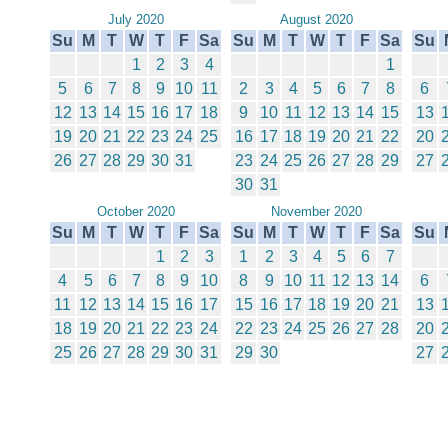
July 2020
August 2020
Su
M
T
W
T
F
Sa
Su
M
T
W
T
F
Sa
Su
1
2
3
4
1
5
6
7
8
9
10
11
2
3
4
5
6
7
8
6
12
13
14
15
16
17
18
9
10
11
12
13
14
15
13
19
20
21
22
23
24
25
16
17
18
19
20
21
22
20
26
27
28
29
30
31
23
24
25
26
27
28
29
27
30
31
October 2020
November 2020
Su
M
T
W
T
F
Sa
Su
M
T
W
T
F
Sa
Su
1
2
3
1
2
3
4
5
6
7
4
5
6
7
8
9
10
8
9
10
11
12
13
14
6
11
12
13
14
15
16
17
15
16
17
18
19
20
21
13
18
19
20
21
22
23
24
22
23
24
25
26
27
28
20
25
26
27
28
29
30
31
29
30
27