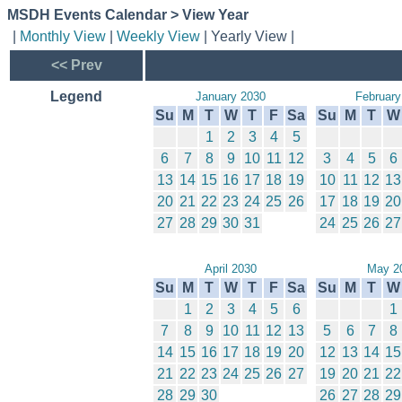
MSDH Events Calendar > View Year
|
Monthly View
|
Weekly View
| Yearly View |
<< Prev
Legend
January 2030
February
Su
M
T
W
T
F
Sa
Su
M
T
W
1
2
3
4
5
6
7
8
9
10
11
12
3
4
5
6
13
14
15
16
17
18
19
10
11
12
13
20
21
22
23
24
25
26
17
18
19
20
27
28
29
30
31
24
25
26
27
April 2030
May 2
Su
M
T
W
T
F
Sa
Su
M
T
W
1
2
3
4
5
6
1
7
8
9
10
11
12
13
5
6
7
8
14
15
16
17
18
19
20
12
13
14
15
21
22
23
24
25
26
27
19
20
21
22
28
29
30
26
27
28
29