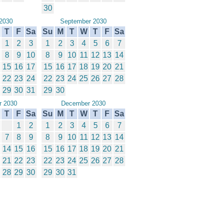
30
2030
September 2030
T
F
Sa
Su
M
T
W
T
F
Sa
1
2
3
1
2
3
4
5
6
7
8
9
10
8
9
10
11
12
13
14
15
16
17
15
16
17
18
19
20
21
22
23
24
22
23
24
25
26
27
28
29
30
31
29
30
 2030
December 2030
T
F
Sa
Su
M
T
W
T
F
Sa
1
2
1
2
3
4
5
6
7
7
8
9
8
9
10
11
12
13
14
14
15
16
15
16
17
18
19
20
21
21
22
23
22
23
24
25
26
27
28
28
29
30
29
30
31