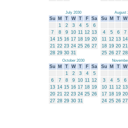
July 2030
August 
Su
M
T
W
T
F
Sa
Su
M
T
W
1
2
3
4
5
6
7
8
9
10
11
12
13
4
5
6
7
14
15
16
17
18
19
20
11
12
13
14
21
22
23
24
25
26
27
18
19
20
21
28
29
30
31
25
26
27
28
October 2030
November
Su
M
T
W
T
F
Sa
Su
M
T
W
1
2
3
4
5
6
7
8
9
10
11
12
3
4
5
6
13
14
15
16
17
18
19
10
11
12
13
20
21
22
23
24
25
26
17
18
19
20
27
28
29
30
31
24
25
26
27