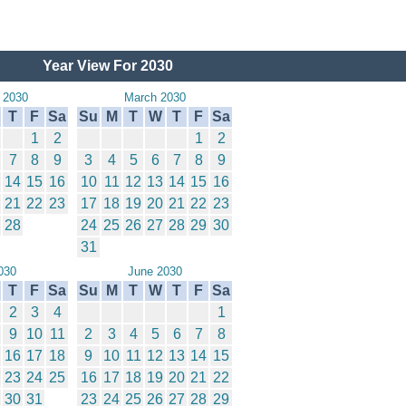
Year View For 2030
 2030
March 2030
T
F
Sa
Su
M
T
W
T
F
Sa
1
2
1
2
7
8
9
3
4
5
6
7
8
9
14
15
16
10
11
12
13
14
15
16
21
22
23
17
18
19
20
21
22
23
28
24
25
26
27
28
29
30
31
030
June 2030
T
F
Sa
Su
M
T
W
T
F
Sa
2
3
4
1
9
10
11
2
3
4
5
6
7
8
16
17
18
9
10
11
12
13
14
15
23
24
25
16
17
18
19
20
21
22
30
31
23
24
25
26
27
28
29