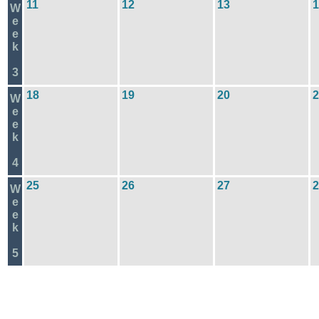
11
12
13
1
W
e
e
k
3
18
19
20
2
W
e
e
k
4
25
26
27
2
W
e
e
k
5